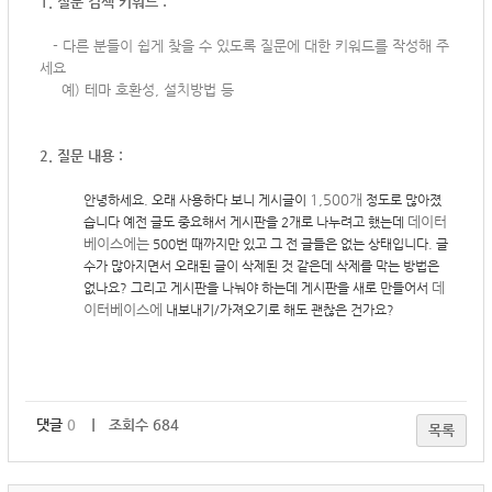
1. 질문 검색 키워드 :
-
다른 분들이 쉽게 찾을 수 있도록 질문에 대한 키워드를 작성해 주
세요
예) 테마 호환성, 설치방법 등
2. 질문 내용 :
1,500개
안녕하세요. 오래 사용하다 보니 게시글이
정도로 많아졌
데이터
습니다 예전 글도 중요해서 게시판을 2개로 나누려고 했는데
베이스에는
500번 때까지만 있고 그 전 글들은 없는 상태입니다. 글
수가 많아지면서 오래된 글이 삭제된 것 같은데 삭제를 막는 방법은
데
없나요? 그리고 게시판을 나눠야 하는데 게시판을 새로 만들어서
이터베이스에
내보내기/가져오기로 해도 괜찮은 건가요?
댓글
0
｜ 조회수 684
목록