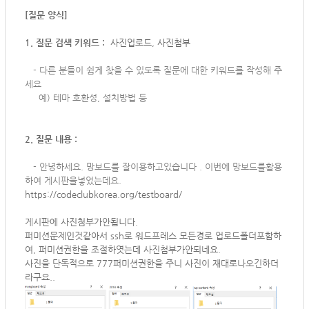
[질문 양식]
1. 질문 검색 키워드 :
사진업로드, 사진첨부
-
다른 분들이 쉽게 찾을 수 있도록 질문에 대한 키워드를 작성해 주
세요
예) 테마 호환성, 설치방법 등
2. 질문 내용 :
-
안녕하세요. 망보드를 잘이용하고있습니다 . 이번에 망보드를활용
하여 게시판을넣었는데요.
https://codeclubkorea.org/testboard/
게시판에 사진첨부가안됩니다.
퍼미션문제인것같아서 ssh로 워드프레스 모든경로 업로드폴더포함하
여, 퍼미션권한을 조절하엿는데 사진첨부가안되네요.
사진을 단독적으로 777퍼미션권한을 주니 사진이 재대로나오긴하더
라구요..