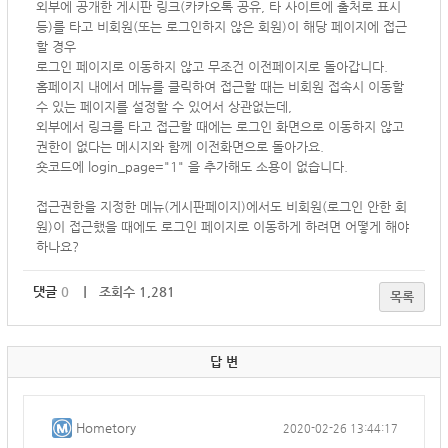
외부에 공개한 게시판 링크(카카오톡 공유, 타 사이트에 출처로 표시
등)를 타고 비회원(또는 로그인하지 않은 회원)이 해당 페이지에 접근
할 경우
로그인 페이지로 이동하지 않고 무조건 이전페이지로 돌아갑니다.
홈페이지 내에서 메뉴를 클릭하여 접근할 때는 비회원 접속시 이동할
수 있는 페이지를 설정할 수 있어서 상관없는데,
외부에서 링크를 타고 접근할 때에는
로그인 화면으로 이동하지 않고
권한이 없다는 메시지와 함께 이전화면으로 돌아가요.
숏코드에
login_page="1" 을 추가해도 소용이 없습니다.
접근권한을 지정한 메뉴(게시판페이지)에서도
비회원(로그인 안한 회
원)이 접근했을 때에도
로그인 페이지로 이동하게 하려면 어떻게 해야
하나요?
댓글
0
｜ 조회수 1,281
목록
답 변
Hometory
2020-02-26 13:44:17