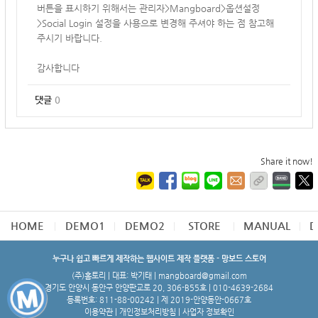
버튼을 표시하기 위해서는 관리자>Mangboard>옵션설정
>
Social Login 설정을 사용으로 변경해 주셔야 하는 점 참고해
주시기 바랍니다.
감사합니다
댓글
0
Share it now!
HOME
DEMO1
DEMO2
STORE
MANUAL
D
누구나 쉽고 빠르게 제작하는 웹사이트 제작 플랫폼 - 망보드 스토어
(주)홈토리 | 대표: 박기태 | mangboard@gmail.com
경기도 안양시 동안구 안양판교로 20, 306-B55호 | 010-4639-2684
등록번호: 811-88-00242 | 제 2019-안양동안-0667호
이용약관
|
개인정보처리방침
|
사업자 정보확인