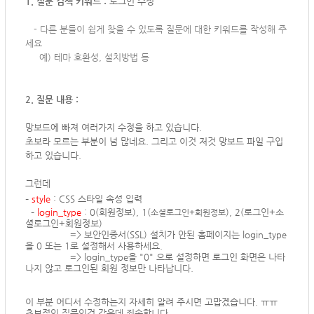
1. 질문 검색 키워드 :
로그인 수정
-
다른 분들이 쉽게 찾을 수 있도록 질문에 대한 키워드를 작성해 주
세요
예) 테마 호환성, 설치방법 등
2. 질문 내용 :
망보드에 빠져 여러가지 수정을 하고 있습니다.
초보라 모르는 부분이 넘 많네요. 그리고 이것 저것 망보드 파일 구입
하고 있습니다.
그런데
–
style
: CSS 스타일 속성 입력
–
login_type
: 0(회원정보), 1(
)
, 2(
로그인+소
소셜로그인+회원정보
셜로그인+회원정보
)
=> 보안인증서(SSL) 설치가 안된 홈페이지는 login_type
을 0 또는 1로 설정해서 사용하세요.
=> login_type을 "0" 으로 설정하면 로그인 화면은 나타
나지 않고 로그인된 회원 정보만 나타납니다.
이 부분 어디서 수정하는지 자세히 알려 주시면 고맙겠습니다. ㅠㅠ
초보적인 질문인것 같은데 죄송합니다.