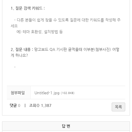
1. 질문 검색 키워드 :
-
다른 분들이 쉽게 찾을 수 있도록 질문에 대한 키워드를 작성해 주
세요
예) 테마 호환성, 설치방법 등
2. 질문 내용 :
망고보드 QA 기시판 글적을때 이부분(첨부사진) 어떻
게 하나요?
-
첨부파일
Untitled-1.jpg
(102.8KB)
댓글
0
｜ 조회수 1,387
목록
답 변