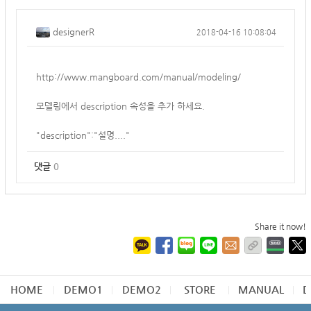
designerR
2018-04-16 10:08:04
http://www.mangboard.com/manual/modeling/
모델링에서 description 속성을 추가 하세요.
"description":"설명...."
댓글
0
Share it now!
HOME
DEMO1
DEMO2
STORE
MANUAL
D