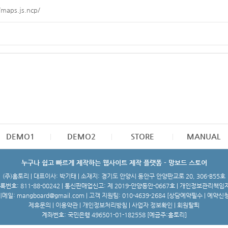
/maps.js.ncp/
DEMO1
DEMO2
STORE
MANUAL
누구나 쉽고 빠르게 제작하는 웹사이트 제작 플랫폼 - 망보드 스토어
(주)홈토리 | 대표이사: 박기태 | 소재지: 경기도 안양시 동안구 안양판교로 20, 306-B55호
번호: 811-88-00242 | 통신판매업신고: 제 2019-안양동안-0667호 | 개인정보관리책임
메일: mangboard@gmail.com | 고객 지원팀: 010-4639-2684 [
상담예약필수 | 예약신
제휴문의
|
이용약관
|
개인정보처리방침
|
사업자 정보확인
|
회원탈퇴
계좌번호: 국민은행 496501-01-182558 [예금주:홈토리]