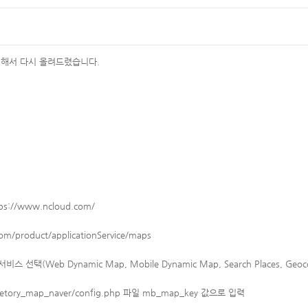
정해서 다시 올려드렸습니다.
ps://www.ncloud.com/
om/product/applicationService/maps
 선택(Web Dynamic Map, Mobile Dynamic Map, Search Places, Geocod
ory_map_naver/config.php 파일 mb_map_key 값으로 입력