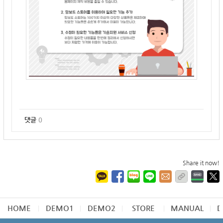
댓글
0
Share it now!
HOME
DEMO1
DEMO2
STORE
MANUAL
D