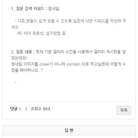
1. 질문 검색 키워드 :
썸네일
-
다른 분들이 쉽게 찾을 수 있도록 질문에 대한 키워드를 작성해 주
세요
예) 테마 호환성, 설치방법 등
2. 질문 내용 :
현재 기본 갤러리 스킨을 사용해서 갤러리 게시판을 넣
었는데요!
썸네일 이미지를 cover가 아니라 contain 으로 하고싶은데
어떻게 수
정을 해야하나요..?
-
댓글
0
｜ 조회수 664
목록
답 변