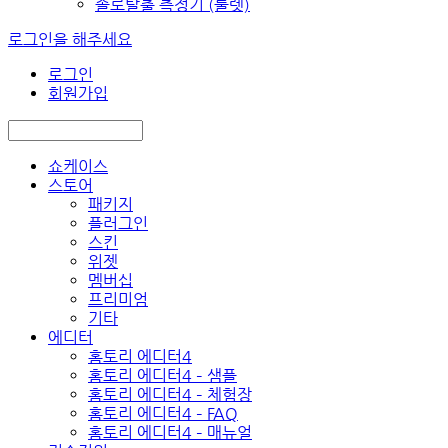
솔로탈출 측정기 (룰렛)
로그인을 해주세요
로그인
회원가입
쇼케이스
스토어
패키지
플러그인
스킨
위젯
멤버십
프리미엄
기타
에디터
홈토리 에디터4
홈토리 에디터4 – 샘플
홈토리 에디터4 – 체험장
홈토리 에디터4 – FAQ
홈토리 에디터4 – 매뉴얼