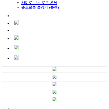
재미로 보는 로또 운세
솔로탈출 측정기 (룰렛)