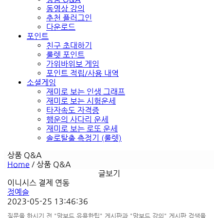
동영상 강의
추천 플러그인
다운로드
포인트
친구 초대하기
룰렛 포인트
가위바위보 게임
포인트 적립/사용 내역
소셜게임
재미로 보는 인생 그래프
재미로 보는 시험운세
타자속도 자격증
행운의 사다리 운세
재미로 보는 로또 운세
솔로탈출 측정기 (룰렛)
상품 Q&A
Home
/
상품 Q&A
글보기
이니시스 결제 연동
정예슬
2023-05-25 13:46:36
질문을 하시기 전 "망보드 유용한팁" 게시판과 "망보드 강의" 게시판 검색을