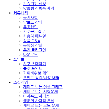
기술지원 신청
맞춤형 신청폼 제작
커뮤니티
공지사항
망보드 강의
유용한팁
자주묻는질문
사용자 매뉴얼
상품 Q&A
동영상 강의
추천 플러그인
다운로드
포인트
친구 초대하기
룰렛 포인트
가위바위보 게임
포인트 적립/사용 내역
소셜게임
재미로 보는 인생 그래프
재미로 보는 시험운세
타자속도 자격증
행운의 사다리 운세
재미로 보는 로또 운세