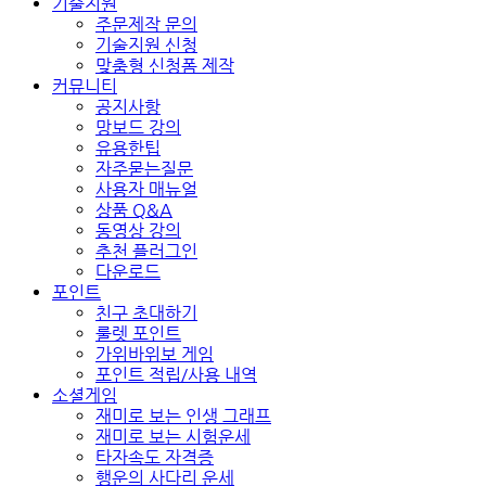
기술지원
주문제작 문의
기술지원 신청
맞춤형 신청폼 제작
커뮤니티
공지사항
망보드 강의
유용한팁
자주묻는질문
사용자 매뉴얼
상품 Q&A
동영상 강의
추천 플러그인
다운로드
포인트
친구 초대하기
룰렛 포인트
가위바위보 게임
포인트 적립/사용 내역
소셜게임
재미로 보는 인생 그래프
재미로 보는 시험운세
타자속도 자격증
행운의 사다리 운세