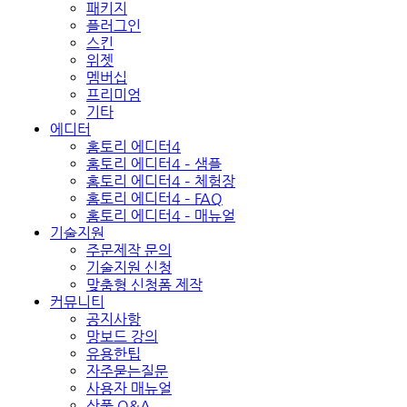
패키지
플러그인
스킨
위젯
멤버십
프리미엄
기타
에디터
홈토리 에디터4
홈토리 에디터4 – 샘플
홈토리 에디터4 – 체험장
홈토리 에디터4 – FAQ
홈토리 에디터4 – 매뉴얼
기술지원
주문제작 문의
기술지원 신청
맞춤형 신청폼 제작
커뮤니티
공지사항
망보드 강의
유용한팁
자주묻는질문
사용자 매뉴얼
상품 Q&A