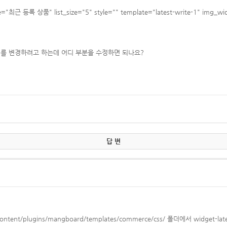
="최근 등록 상품" list_size="5" style="" template="latest-write-1" img_w
s를 변경하려고 하는데 어디 부분을 수정하면 되나요?
답 변
/plugins/mangboard/templates/commerce/css/ 폴더에서 widget-lat