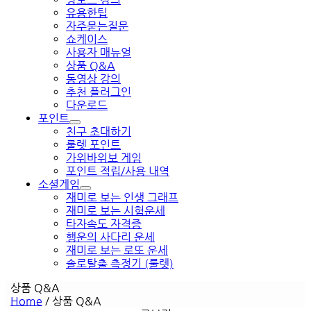
유용한팁
자주묻는질문
쇼케이스
사용자 매뉴얼
상품 Q&A
동영상 강의
추천 플러그인
다운로드
포인트
친구 초대하기
룰렛 포인트
가위바위보 게임
포인트 적립/사용 내역
소셜게임
재미로 보는 인생 그래프
재미로 보는 시험운세
타자속도 자격증
행운의 사다리 운세
재미로 보는 로또 운세
솔로탈출 측정기 (룰렛)
상품 Q&A
Home
/
상품 Q&A