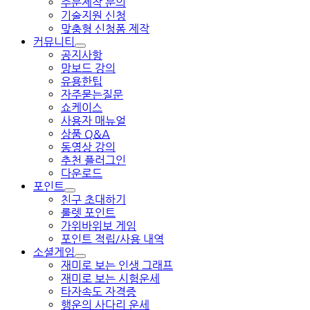
주문제작 문의
기술지원 신청
맞춤형 신청폼 제작
커뮤니티
공지사항
망보드 강의
유용한팁
자주묻는질문
쇼케이스
사용자 매뉴얼
상품 Q&A
동영상 강의
추천 플러그인
다운로드
포인트
친구 초대하기
룰렛 포인트
가위바위보 게임
포인트 적립/사용 내역
소셜게임
재미로 보는 인생 그래프
재미로 보는 시험운세
타자속도 자격증
행운의 사다리 운세