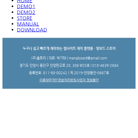
HOME
DEMO1
DEMO2
STORE
MANUAL
DOWNLOAD
누구나 쉽고 빠르게 제작하는 웹사이트 제작 플랫폼 - 망보드 스토어
(주)홈토리 | 대표: 박기태 | mangboard@gmail.com
경기도 안양시 동안구 안양판교로 20, 306-B55호 | 010-4639-2684
등록번호: 811-88-00242 | 제 2019-안양동안-0667호
이용약관
개인정보처리방침
사업자 정보확인