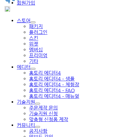
회원가입
스토어
패키지
플러그인
스킨
위젯
멤버십
프리미엄
기타
에디터
홈토리 에디터4
홈토리 에디터4 – 샘플
홈토리 에디터4 – 체험장
홈토리 에디터4 – FAQ
홈토리 에디터4 – 매뉴얼
기술지원
주문제작 문의
기술지원 신청
맞춤형 신청폼 제작
커뮤니티
공지사항
망보드 강의