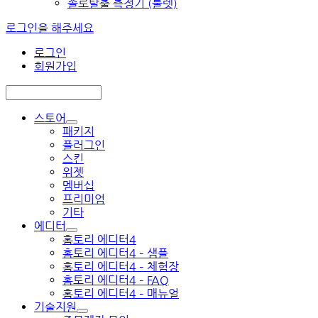
솔로탈출 측정기 (룰렛)
로그인을 해주세요
로그인
회원가입
스토어
패키지
플러그인
스킨
위젯
멤버십
프리미엄
기타
에디터
홈토리 에디터4
홈토리 에디터4 – 샘플
홈토리 에디터4 – 체험장
홈토리 에디터4 – FAQ
홈토리 에디터4 – 매뉴얼
기술지원