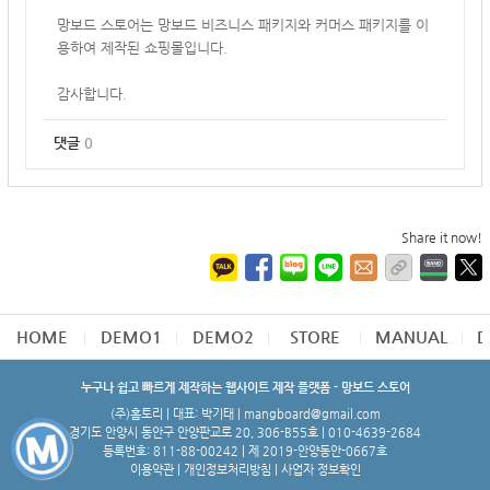
망보드 스토어는 망보드 비즈니스 패키지와 커머스 패키지를 이
용하여 제작된 쇼핑몰입니다.
감사합니다.
댓글
0
Share it now!
HOME
DEMO1
DEMO2
STORE
MANUAL
D
누구나 쉽고 빠르게 제작하는 웹사이트 제작 플랫폼 - 망보드 스토어
(주)홈토리 | 대표: 박기태 | mangboard@gmail.com
경기도 안양시 동안구 안양판교로 20, 306-B55호 | 010-4639-2684
등록번호: 811-88-00242 | 제 2019-안양동안-0667호
이용약관
|
개인정보처리방침
|
사업자 정보확인