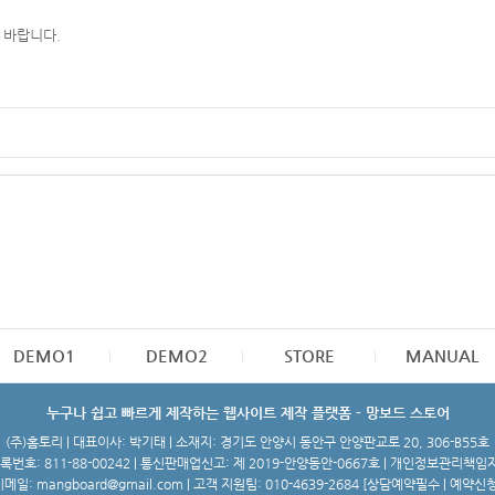
 바랍니다.
DEMO1
DEMO2
STORE
MANUAL
누구나 쉽고 빠르게 제작하는 웹사이트 제작 플랫폼 - 망보드 스토어
(주)홈토리 | 대표이사: 박기태 | 소재지: 경기도 안양시 동안구 안양판교로 20, 306-B55호
번호: 811-88-00242 | 통신판매업신고: 제 2019-안양동안-0667호 | 개인정보관리책임
메일: mangboard@gmail.com | 고객 지원팀: 010-4639-2684 [
상담예약필수 | 예약신