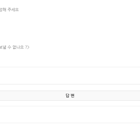
작성해 주세요
낼 수 없나요 ?>
답 변