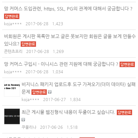
망 커머스 도입관련, https, SSL, PG의 관계에 대해서 궁금합니다 ?
답변완료
koja****
2017-06-28
1,423
비회원은 게시판 목록만 보고 글은 못보지만 회원은 글을 보게 만들수
있나요?
답변완료
콘텐츠프리
2017-06-28
1,269
망 커머스 구입시 - 이니시스 관련 지원에 대해 궁금합니다 ?
답변완료
koja****
2017-06-28
1,034
비지니스 패키지 업로드후 도구 가져오기(더미 데이타) 실패
문제
답변완료
koja****
2017-06-27
1,834
최근 게시물 웹진형식 내용이 두줄이고 싶습니다.
답변완료
쿠물리나
2017-06-26
1,518