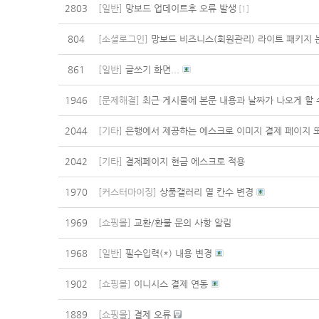
2803
[일반]
망보드 업데이트후 오류 발생
[
1
]
804
[소셜로그인]
망보드 비즈니스(회원관리) 라이트 패키지 
861
[일반]
글쓰기 화면...
1946
[문제해결]
최근 게시물에 본문 내용과 날짜가 나오게 할 
2044
[기타]
은행에서 제공하는 에스크로 이미지 결제 페이지 
2042
[기타]
결제페이지 현금 에스크로 적용
1970
[커스터마이징]
상품갤러리 열 칸수 변경
1969
[쇼핑몰]
교환/환불 문의 사항 알림
1968
[일반]
필수입력(*) 내용 변경
1902
[쇼핑몰]
이니시스 결제 연동
1889
[쇼핑몰]
결제 오류