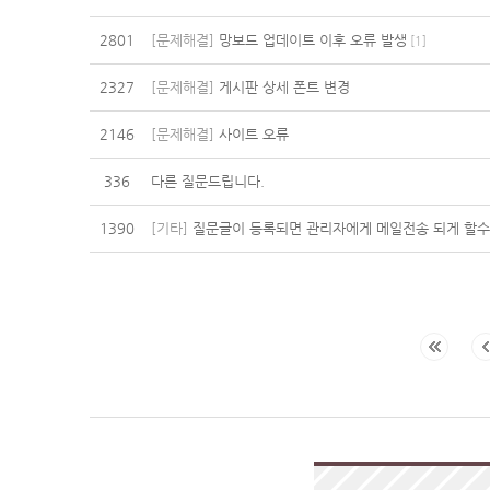
2801
[문제해결]
망보드 업데이트 이후 오류 발생
[
1
]
2327
[문제해결]
게시판 상세 폰트 변경
2146
[문제해결]
사이트 오류
336
다른 질문드립니다.
1390
[기타]
질문글이 등록되면 관리자에게 메일전송 되게 할수