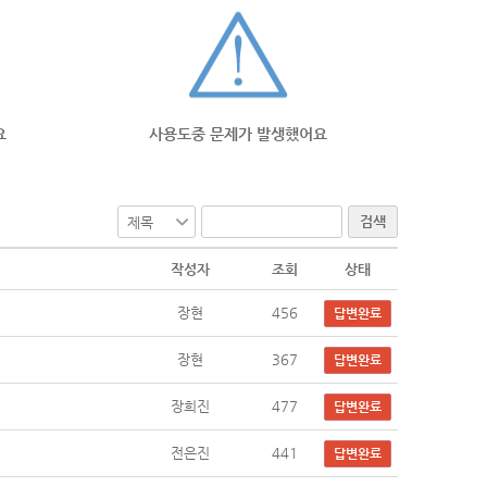
요
사용도중 문제가 발생했어요
검색
작성자
조회
상태
장현
456
답변완료
장현
367
답변완료
장희진
477
답변완료
전은진
441
답변완료