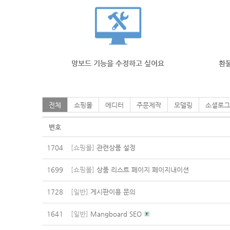
망보드 기능을 수정하고 싶어요
환불
전체
쇼핑몰
에디터
주문제작
모델링
소셜로그
번호
1704
[쇼핑몰]
관련상품 설정
1699
[쇼핑몰]
상품 리스트 페이지 페이지내이션
1728
[일반]
게시판이용 문의
1641
[일반]
Mangboard SEO