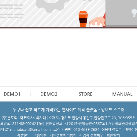
DEMO1
DEMO2
STORE
MANUAL
누구나 쉽고 빠르게 제작하는 웹사이트 제작 플랫폼 - 망보드 스토어
(주)홈토리 | 대표이사: 박기태 | 소재지: 경기도 안양시 동안구 안양판교로 20, 306-B55호
번호: 811-88-00242 | 통신판매업신고: 제 2019-안양동안-0667호 | 개인정보관리책임
메일: mangboard@gmail.com | 고객 지원팀: 010-4639-2684 [
상담예약필수 | 예약신
제휴문의
|
이용약관
|
개인정보처리방침
|
사업자 정보확인
|
회원탈퇴