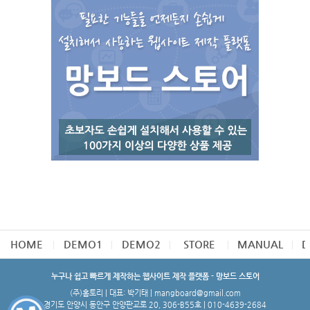
HOME
DEMO1
DEMO2
STORE
MANUAL
D
누구나 쉽고 빠르게 제작하는 웹사이트 제작 플랫폼 - 망보드 스토어
(주)홈토리 | 대표: 박기태 | mangboard@gmail.com
경기도 안양시 동안구 안양판교로 20, 306-B55호 | 010-4639-2684