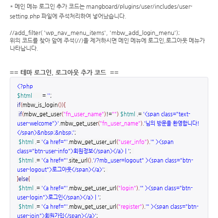
* 메인 메뉴 로그인 추가 코드는 mangboard/plugins/user/includes/user-
setting.php 파일에 주석처리하여 넣어났습니다.
//add_filter( 'wp_nav_menu_items', 'mbw_add_login_menu');
위의 코드를 찾아 앞에 주석(//)을 제거하시면 메인 메뉴에 로그인,로그아웃 메뉴가
나타납니다.
== 테마 로그인, 로그아웃 추가 코드 ==
<?php
$html
=
''
;
if
(
mbw_is_login
(
)
)
{
if
(
mbw_get_user
(
"fn_user_name"
)
!=
""
)
$html
.=
'<span class="text-
user-welcome">'
.
mbw_get_user
(
"fn_user_name"
)
.
'님의 방문을 환영합니다!
</span>&nbsp;&nbsp;'
;
$html
.=
'<a href="'
.
mbw_get_user_url
(
"user_info"
)
.
'" ><span
class="btn-user-info">회원정보</span></a> | '
;
$html
.=
'<a href="'
.
site_url
(
)
.
'/?mb_user=logout" ><span class="btn-
user-logout">로그아웃</span></a>'
;
}
else
{
$html
.=
'<a href="'
.
mbw_get_user_url
(
"login"
)
.
'" ><span class="btn-
user-login">로그인</span></a> | '
;
$html
.=
'<a href="'
.
mbw_get_user_url
(
"register"
)
.
'" ><span class="btn-
user-join">회원가입</span></a>'
;