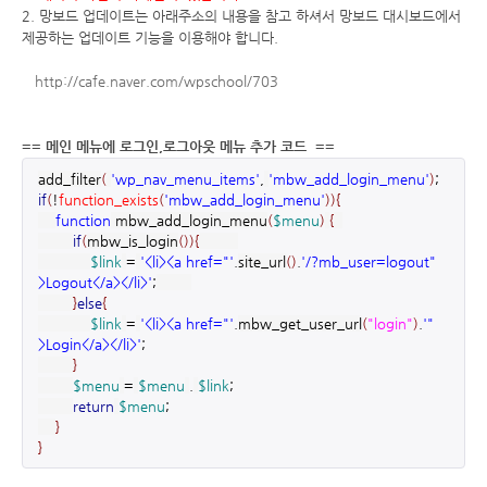
2. 망보드 업데이트는 아래주소의 내용을 참고 하셔서 망보드 대시보드에서
제공하는 업데이트 기능을 이용해야 합니다.
http://cafe.naver.com/wpschool/703
== 메인 메뉴에 로그인,로그아웃 메뉴 추가 코드 ==
add_filter
(
'wp_nav_menu_items'
,
'mbw_add_login_menu'
)
;
if
(
!
function_exists
(
'mbw_add_login_menu'
)
)
{
function
mbw_add_login_menu
(
$menu
)
{
if
(
mbw_is_login
(
)
)
{
$link
=
'<li><a href="'
.
site_url
(
)
.
'/?mb_user=logout"
>Logout</a></li>'
;
}
else
{
$link
=
'<li><a href="'
.
mbw_get_user_url
(
"login"
)
.
'"
>Login</a></li>'
;
}
$menu
=
$menu
.
$link
;
return
$menu
;
}
}