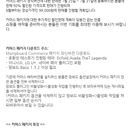
커머스 패키지 정식버젼에 대한 판매는 7월 25일 ~ 7월 31일에 등록하시는 분들에
한해 50% 할인된 가격으로 판매가 진행되며
8월부터는 정상가격인 99,000원에 판매를 진행할 계획입니다.
커머스 패키지에 대한 추가적인 할인판매 계획이 당분간 없는 만큼
쇼핑몰 제작을 준비하시는 분들은 이번 기회를 최대한 이용해 보시기 바랍니
다.
커머스 패키지 다운로드 주소:
Mangboard Commerce 패키지 최신버젼 다운로드
- 호환성 테스트가 진행된 테마: Enfold,Avada,The7,Legenda
- 이니시스, LG U+, 네이버 페이 플러그인 포함
- 망보드 Basic 1.3.2 이상 필요
기존에 커머스 베타버젼을 설치하신 분들은
망보드 옵션설정에서 커머스 패키지 관
련 옵션을 전부 삭제하시고
망보드 플러그인 비활성화=>활성화 작업을 진행하신 후
브라우져에 있는 캐시파일
을 삭제하셔야 합니다.
(커머스 패키지 옵션을 삭제하지 않고 망보드 비활성화=>활성화 작업을 하
시면 일부 옵션 순서가
뒤바뀌어서 보일 수 있습니다)
== 커머스 패키지 특징 ==