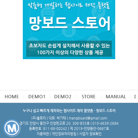
HOME
DEMO1
DEMO2
STORE
MANUAL
D
누구나 쉽고 빠르게 제작하는 웹사이트 제작 플랫폼 - 망보드 스토어
(주)홈토리 | 대표: 박기태 | mangboard@gmail.com
경기도 안양시 동안구 안양판교로 20, 306-B55호 | 010-4639-2684
등록번호: 811-88-00242 | 제 2019-안양동안-0667호
이용약관
|
개인정보처리방침
|
사업자 정보확인