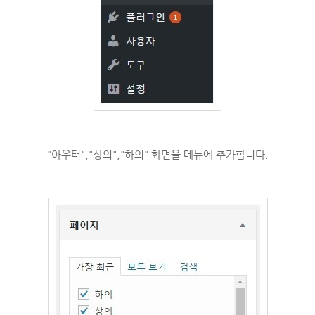
"아우터","상의","하의" 화면을 메뉴에 추가합니다.