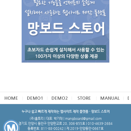
HOME
DEMO1
DEMO2
STORE
MANUAL
D
누구나 쉽고 빠르게 제작하는 웹사이트 제작 플랫폼 - 망보드 스토어
(주)홈토리 | 대표: 박기태 | mangboard@gmail.com
경기도 안양시 동안구 안양판교로 20, 306-B55호 | 010-4639-2684
등록번호: 811-88-00242 | 제 2019-안양동안-0667호